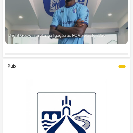
Bright Godwin prolonga ligação ao FC Vizela até 2028
Pub