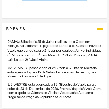
B R E V E S
DAMAS: Sábado dia 25 de Julho realizou-se o Open em
Meruje. Participaram 41 jogadores sendo 5 da Casa do Povo de
Vizela que conquistou o 2⁰ lugar por equipas. A nível individual:
3⁰. Alcides Ferreira; 8⁰. Luís Miranda; 9. Abílio Pereira ( M ); 14.
Luís Leite e 26⁰. José Vieira.
MALAFAIA - O passeio sénior de Vizela à Quinta da Malafaia
está agendado para 15 de Setembro de 2026. As inscrições
abrem na Câmara a 1 de Agosto.
S. SILVESTRE, está agendada a II S. Silvestre de Vizela para a
noite de 23 de Dezembro de 2026. Promovida pela Vizela Corre
com o apoio da Câmara de Vizela e Associação Atletismo
Braga sai da Praça da República às 21 horas.