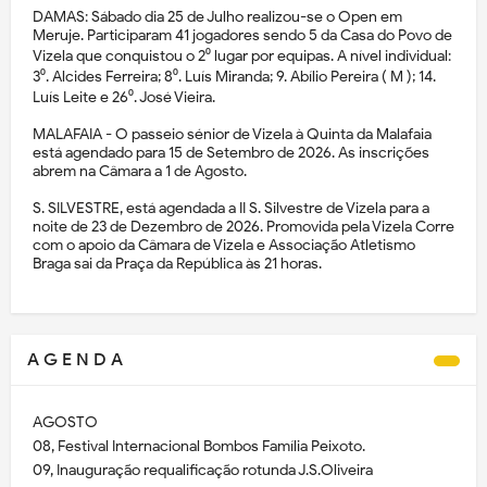
DAMAS: Sábado dia 25 de Julho realizou-se o Open em
Meruje. Participaram 41 jogadores sendo 5 da Casa do Povo de
Vizela que conquistou o 2⁰ lugar por equipas. A nível individual:
3⁰. Alcides Ferreira; 8⁰. Luís Miranda; 9. Abílio Pereira ( M ); 14.
Luís Leite e 26⁰. José Vieira.
MALAFAIA - O passeio sénior de Vizela à Quinta da Malafaia
está agendado para 15 de Setembro de 2026. As inscrições
abrem na Câmara a 1 de Agosto.
S. SILVESTRE, está agendada a II S. Silvestre de Vizela para a
noite de 23 de Dezembro de 2026. Promovida pela Vizela Corre
com o apoio da Câmara de Vizela e Associação Atletismo
Braga sai da Praça da República às 21 horas.
A G E N D A
AGOSTO
08, Festival Internacional Bombos Família Peixoto.
09, Inauguração requalificação rotunda J.S.Oliveira