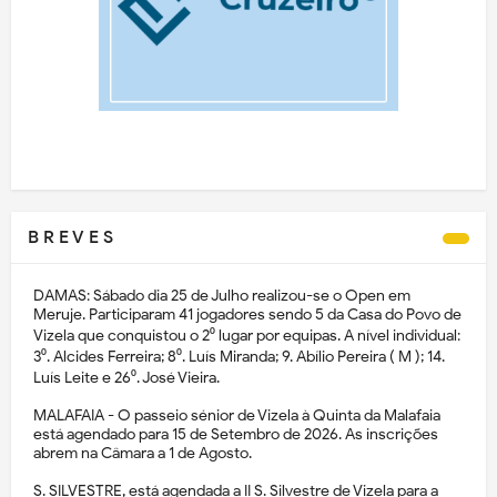
B R E V E S
DAMAS: Sábado dia 25 de Julho realizou-se o Open em
Meruje. Participaram 41 jogadores sendo 5 da Casa do Povo de
Vizela que conquistou o 2⁰ lugar por equipas. A nível individual:
3⁰. Alcides Ferreira; 8⁰. Luís Miranda; 9. Abílio Pereira ( M ); 14.
Luís Leite e 26⁰. José Vieira.
MALAFAIA - O passeio sénior de Vizela à Quinta da Malafaia
está agendado para 15 de Setembro de 2026. As inscrições
abrem na Câmara a 1 de Agosto.
S. SILVESTRE, está agendada a II S. Silvestre de Vizela para a