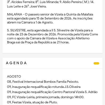
3⁰. Alcides Ferreira; 8⁰. Luís Miranda; 9. Abílio Pereira ( M ); 14.
Luís Leite e 26⁰. José Vieira.
MALAFAIA - O passeio sénior de Vizela à Quinta da Malafaia
está agendado para 15 de Setembro de 2026. As inscrições
abrem na Câmara a 1 de Agosto.
S. SILVESTRE, está agendada a II S. Silvestre de Vizela para a
noite de 23 de Dezembro de 2026. Promovida pela Vizela Corre
com o apoio da Câmara de Vizela e Associação Atletismo
Braga sai da Praça da República às 21 horas.
A G E N D A
AGOSTO
08, Festival Internacional Bombos Família Peixoto.
09, Inauguração requalificação rotunda J.S.Oliveira
09, Inauguração requalificação Centro Pastoral Vizela S. Adrião
09, FC Vizela-Leiria, primeira jornada, domingo 14h00.
09, Festas Vizela, atuação de Pluto.