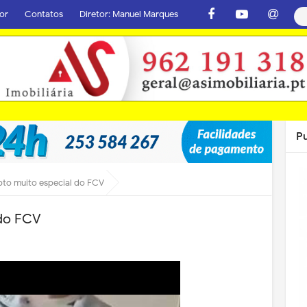
or
Contatos
Diretor: Manuel Marques
P
to muito especial do FCV
do FCV