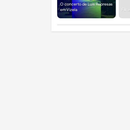
O concerto de Luís Represas
em Vizela
Film