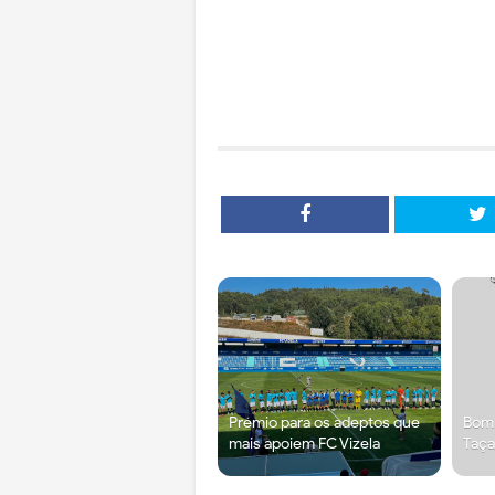
Prémio para os adeptos que
Bomb
mais apoiem FC Vizela
Taça