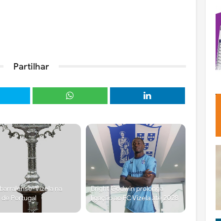
Partilhar
arralense-Vizela na
Bright Godwin prolonga
 de Portugal
ligação ao FC Vizela até 2028