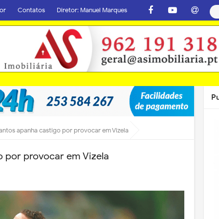
or
Contatos
Diretor: Manuel Marques
P
antos apanha castigo por provocar em Vizela
o por provocar em Vizela