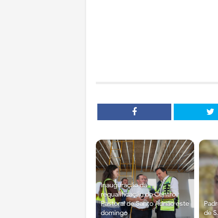
Inauguração da
requalificação do Centro
Pastoral de Santo Adrião este
Pad
domingo
de S