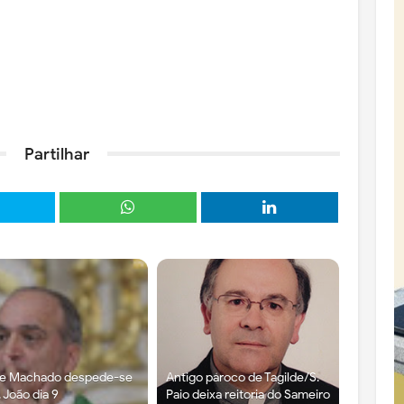
Partilhar
re Machado despede-se
Antigo pároco de Tagilde/S.
. João dia 9
Paio deixa reitoria do Sameiro