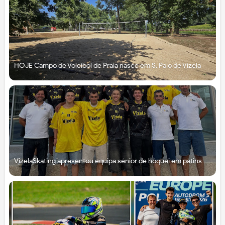
HOJE Campo de Voleibol de Praia nasce em S. Paio de Vizela
VizelaSkating apresentou equipa sénior de hóquei em patins