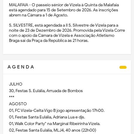
MALAFAIA - O passeio sénior de Vizela à Quinta da Malafaia
está agendado para 15 de Setembro de 2026. As inscrições
abrem na Câmara a 1 de Agosto.
S. SILVESTRE, está agendada a II S. Silvestre de Vizela para a
noite de 23 de Dezembro de 2026. Promovida pela Vizela Corre
com o apoio da Câmara de Vizela e Associação Atletismo
Braga sai da Praça da República às 21 horas.
A G E N D A
JULHO
30, Festas S. Eulália, Arruada de Bombos
***
AGOSTO
01, FC Vizela-Celta Vigo B jogo apresentação 17h00.
01, Festas Santa Eulália, Adriana Lua e djs.
01, Walk Color Party" na Marginal Ribeirinha Vizela.
02, Festas Santa Eulália, MLJ4, 40 anos (22h00)