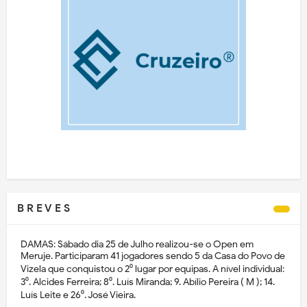
B R E V E S
DAMAS: Sábado dia 25 de Julho realizou-se o Open em
Meruje. Participaram 41 jogadores sendo 5 da Casa do Povo de
Vizela que conquistou o 2⁰ lugar por equipas. A nível individual:
3⁰. Alcides Ferreira; 8⁰. Luís Miranda; 9. Abílio Pereira ( M ); 14.
Luís Leite e 26⁰. José Vieira.