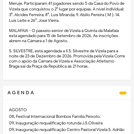
Meruje. Participaram 41 jogadores sendo 5 da Casa do Povo de
Vizela que conquistou o 2⁰ lugar por equipas. A nível individual:
3⁰. Alcides Ferreira; 8⁰. Luís Miranda; 9. Abílio Pereira ( M ); 14.
Luís Leite e 26⁰. José Vieira.
MALAFAIA - O passeio sénior de Vizela à Quinta da Malafaia
está agendado para 15 de Setembro de 2026. As inscrições
abrem na Câmara a 1 de Agosto.
S. SILVESTRE, está agendada a II S. Silvestre de Vizela para a
noite de 23 de Dezembro de 2026. Promovida pela Vizela Corre
com o apoio da Câmara de Vizela e Associação Atletismo
Braga sai da Praça da República às 21 horas.
A G E N D A
AGOSTO
08, Festival Internacional Bombos Família Peixoto.
09, Inauguração requalificação rotunda J.S.Oliveira
09, Inauguração requalificação Centro Pastoral Vizela S. Adrião