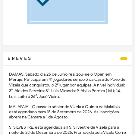
B R E V E S
DAMAS: Sábado dia 25 de Julho realizou-se o Open em
Meruje. Participaram 41 jogadores sendo 5 da Casa do Povo de
Vizela que conquistou o 2⁰ lugar por equipas. A nível individual:
3⁰. Alcides Ferreira; 8⁰. Luís Miranda; 9. Abílio Pereira ( M ); 14.
Luís Leite e 26⁰. José Vieira.
MALAFAIA - O passeio sénior de Vizela à Quinta da Malafaia
está agendado para 15 de Setembro de 2026. As inscrições
abrem na Câmara a 1 de Agosto.
S. SILVESTRE, está agendada a II S. Silvestre de Vizela para a
noite de 23 de Dezembro de 2026. Promovida pela Vizela Corre