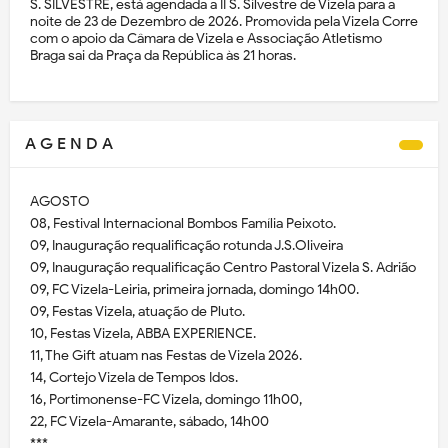
S. SILVESTRE, está agendada a II S. Silvestre de Vizela para a
noite de 23 de Dezembro de 2026. Promovida pela Vizela Corre
com o apoio da Câmara de Vizela e Associação Atletismo
Braga sai da Praça da República às 21 horas.
A G E N D A
AGOSTO
08, Festival Internacional Bombos Família Peixoto.
09, Inauguração requalificação rotunda J.S.Oliveira
09, Inauguração requalificação Centro Pastoral Vizela S. Adrião
09, FC Vizela-Leiria, primeira jornada, domingo 14h00.
09, Festas Vizela, atuação de Pluto.
10, Festas Vizela, ABBA EXPERIENCE.
11, The Gift atuam nas Festas de Vizela 2026.
14, Cortejo Vizela de Tempos Idos.
16, Portimonense-FC Vizela, domingo 11h00,
22, FC Vizela-Amarante, sábado, 14h00
***