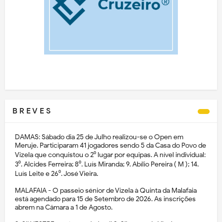
B R E V E S
DAMAS: Sábado dia 25 de Julho realizou-se o Open em
Meruje. Participaram 41 jogadores sendo 5 da Casa do Povo de
Vizela que conquistou o 2⁰ lugar por equipas. A nível individual:
3⁰. Alcides Ferreira; 8⁰. Luís Miranda; 9. Abílio Pereira ( M ); 14.
Luís Leite e 26⁰. José Vieira.
MALAFAIA - O passeio sénior de Vizela à Quinta da Malafaia
está agendado para 15 de Setembro de 2026. As inscrições
abrem na Câmara a 1 de Agosto.