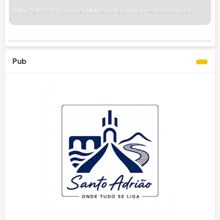
Mini-palco Praça da República volta animar Festas de Vizela
Pub