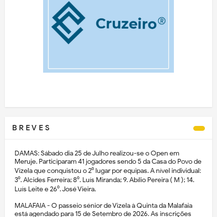
B R E V E S
DAMAS: Sábado dia 25 de Julho realizou-se o Open em
Meruje. Participaram 41 jogadores sendo 5 da Casa do Povo de
Vizela que conquistou o 2⁰ lugar por equipas. A nível individual:
3⁰. Alcides Ferreira; 8⁰. Luís Miranda; 9. Abílio Pereira ( M ); 14.
Luís Leite e 26⁰. José Vieira.
MALAFAIA - O passeio sénior de Vizela à Quinta da Malafaia
está agendado para 15 de Setembro de 2026. As inscrições