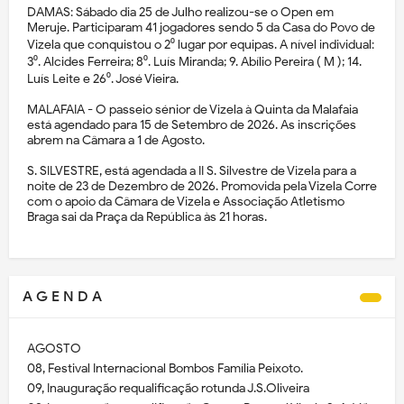
DAMAS: Sábado dia 25 de Julho realizou-se o Open em
Meruje. Participaram 41 jogadores sendo 5 da Casa do Povo de
Vizela que conquistou o 2⁰ lugar por equipas. A nível individual:
3⁰. Alcides Ferreira; 8⁰. Luís Miranda; 9. Abílio Pereira ( M ); 14.
Luís Leite e 26⁰. José Vieira.
MALAFAIA - O passeio sénior de Vizela à Quinta da Malafaia
está agendado para 15 de Setembro de 2026. As inscrições
abrem na Câmara a 1 de Agosto.
S. SILVESTRE, está agendada a II S. Silvestre de Vizela para a
noite de 23 de Dezembro de 2026. Promovida pela Vizela Corre
com o apoio da Câmara de Vizela e Associação Atletismo
Braga sai da Praça da República às 21 horas.
A G E N D A
AGOSTO
08, Festival Internacional Bombos Família Peixoto.
09, Inauguração requalificação rotunda J.S.Oliveira