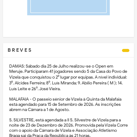
B R E V E S
DAMAS: Sábado dia 25 de Julho realizou-se o Open em
Meruje. Participaram 41 jogadores sendo 5 da Casa do Povo de
Vizela que conquistou o 2⁰ lugar por equipas. A nível individual:
3⁰. Alcides Ferreira; 8⁰. Luís Miranda; 9. Abílio Pereira ( M ); 14.
Luís Leite e 26⁰. José Vieira.
MALAFAIA - O passeio sénior de Vizela à Quinta da Malafaia
está agendado para 15 de Setembro de 2026. As inscrições
abrem na Câmara a 1 de Agosto.
S. SILVESTRE, está agendada a II S. Silvestre de Vizela para a
noite de 23 de Dezembro de 2026. Promovida pela Vizela Corre
com o apoio da Câmara de Vizela e Associação Atletismo
Braga sai da Praça da República às 21 horas.