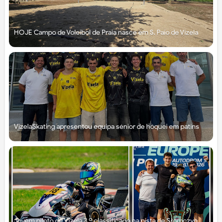
HOJE Campo de Voleibol de Praia nasce em S. Paio de Vizela
VizelaSkating apresentou equipa sénior de hóquei em patins
Jovem piloto de Vizela 3.º classificado na pista de Słomczyn