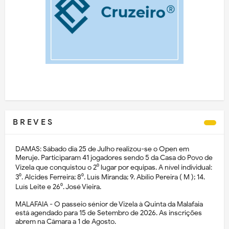
B R E V E S
DAMAS: Sábado dia 25 de Julho realizou-se o Open em
Meruje. Participaram 41 jogadores sendo 5 da Casa do Povo de
Vizela que conquistou o 2⁰ lugar por equipas. A nível individual:
3⁰. Alcides Ferreira; 8⁰. Luís Miranda; 9. Abílio Pereira ( M ); 14.
Luís Leite e 26⁰. José Vieira.
MALAFAIA - O passeio sénior de Vizela à Quinta da Malafaia
está agendado para 15 de Setembro de 2026. As inscrições
abrem na Câmara a 1 de Agosto.