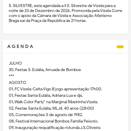
S. SILVESTRE, está agendada a II S. Silvestre de Vizela para a
noite de 23 de Dezembro de 2026. Promovida pela Vizela Corre
com o apoio da Câmara de Vizela e Associação Atletismo
Braga sai da Praça da República às 21 horas.
A G E N D A
JULHO
30, Festas S. Eulália, Arruada de Bombos
***
AGOSTO
01, FC Vizela-Celta Vigo B jogo apresentação 17h00.
01, Festas Santa Eulália, Adriana Lua e djs.
01, Walk Color Party" na Marginal Ribeirinha Vizela.
02, Festas Santa Eulália, MLJ4, 40 anos (22h00)
05, Comemorações 5 de agosto de 1982.
08, Festival Internacional Bombos Família Peixoto.
09, Inauguração requalificação rotunda J.S.Oliveira