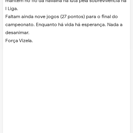
mantém no fio da navalha na luta pela sobrevivência na
I Liga.
Faltam ainda nove jogos (27 pontos) para o final do
campeonato. Enquanto há vida há esperança. Nada a
desanimar.
Força Vizela.