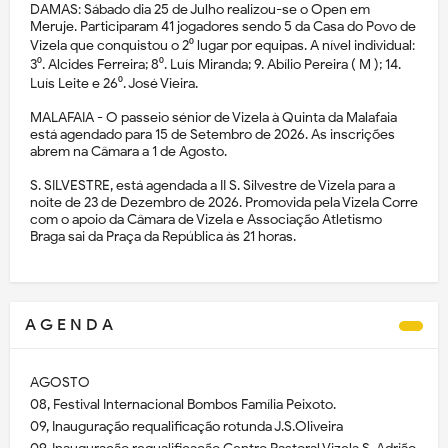
DAMAS: Sábado dia 25 de Julho realizou-se o Open em
Meruje. Participaram 41 jogadores sendo 5 da Casa do Povo de
Vizela que conquistou o 2⁰ lugar por equipas. A nível individual:
3⁰. Alcides Ferreira; 8⁰. Luís Miranda; 9. Abílio Pereira ( M ); 14.
Luís Leite e 26⁰. José Vieira.
MALAFAIA - O passeio sénior de Vizela à Quinta da Malafaia
está agendado para 15 de Setembro de 2026. As inscrições
abrem na Câmara a 1 de Agosto.
S. SILVESTRE, está agendada a II S. Silvestre de Vizela para a
noite de 23 de Dezembro de 2026. Promovida pela Vizela Corre
com o apoio da Câmara de Vizela e Associação Atletismo
Braga sai da Praça da República às 21 horas.
A G E N D A
AGOSTO
08, Festival Internacional Bombos Família Peixoto.
09, Inauguração requalificação rotunda J.S.Oliveira