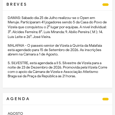
B R E V E S
DAMAS: Sábado dia 25 de Julho realizou-se o Open em
Meruje. Participaram 41 jogadores sendo 5 da Casa do Povo de
Vizela que conquistou o 2⁰ lugar por equipas. A nível individual:
3⁰. Alcides Ferreira; 8⁰. Luís Miranda; 9. Abílio Pereira ( M ); 14.
Luís Leite e 26⁰. José Vieira.
MALAFAIA - O passeio sénior de Vizela à Quinta da Malafaia
está agendado para 15 de Setembro de 2026. As inscrições
abrem na Câmara a 1 de Agosto.
S. SILVESTRE, está agendada a II S. Silvestre de Vizela para a
noite de 23 de Dezembro de 2026. Promovida pela Vizela Corre
com o apoio da Câmara de Vizela e Associação Atletismo
Braga sai da Praça da República às 21 horas.
A G E N D A
AGOSTO