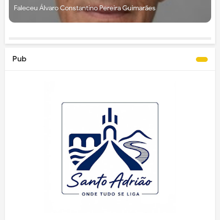
Faleceu Álvaro Constantino Pereira Guimarães
Pub