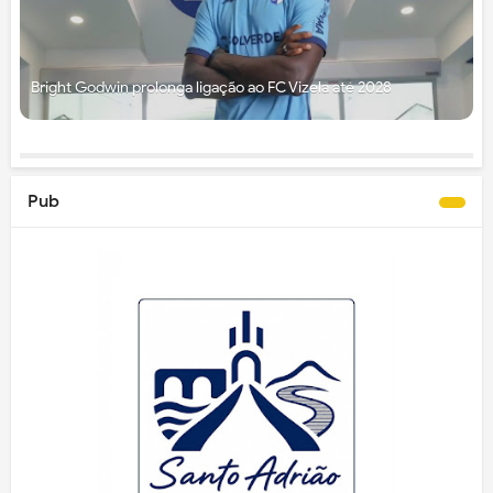
Bright Godwin prolonga ligação ao FC Vizela até 2028
Pub