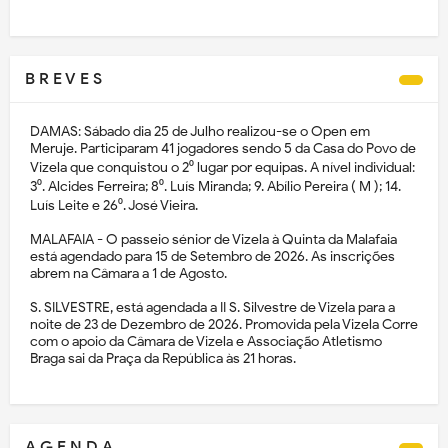
B R E V E S
DAMAS: Sábado dia 25 de Julho realizou-se o Open em
Meruje. Participaram 41 jogadores sendo 5 da Casa do Povo de
Vizela que conquistou o 2⁰ lugar por equipas. A nível individual:
3⁰. Alcides Ferreira; 8⁰. Luís Miranda; 9. Abílio Pereira ( M ); 14.
Luís Leite e 26⁰. José Vieira.
MALAFAIA - O passeio sénior de Vizela à Quinta da Malafaia
está agendado para 15 de Setembro de 2026. As inscrições
abrem na Câmara a 1 de Agosto.
S. SILVESTRE, está agendada a II S. Silvestre de Vizela para a
noite de 23 de Dezembro de 2026. Promovida pela Vizela Corre
com o apoio da Câmara de Vizela e Associação Atletismo
Braga sai da Praça da República às 21 horas.
A G E N D A