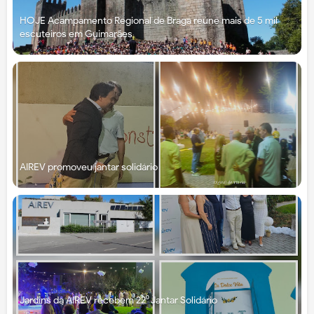
HOJE Acampamento Regional de Braga reúne mais de 5 mil
escuteiros em Guimarães
AIREV promoveu jantar solidário
Jardins da AIREV recebem 22⁰ Jantar Solidário