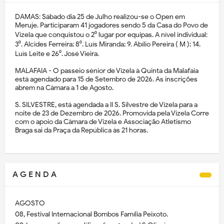
DAMAS: Sábado dia 25 de Julho realizou-se o Open em
Meruje. Participaram 41 jogadores sendo 5 da Casa do Povo de
Vizela que conquistou o 2⁰ lugar por equipas. A nível individual:
3⁰. Alcides Ferreira; 8⁰. Luís Miranda; 9. Abílio Pereira ( M ); 14.
Luís Leite e 26⁰. José Vieira.
MALAFAIA - O passeio sénior de Vizela à Quinta da Malafaia
está agendado para 15 de Setembro de 2026. As inscrições
abrem na Câmara a 1 de Agosto.
S. SILVESTRE, está agendada a II S. Silvestre de Vizela para a
noite de 23 de Dezembro de 2026. Promovida pela Vizela Corre
com o apoio da Câmara de Vizela e Associação Atletismo
Braga sai da Praça da República às 21 horas.
A G E N D A
AGOSTO
08, Festival Internacional Bombos Família Peixoto.