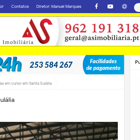
or
Contatos
Diretor: Manuel Marques
P
s em curso em Santa Eulália
lália