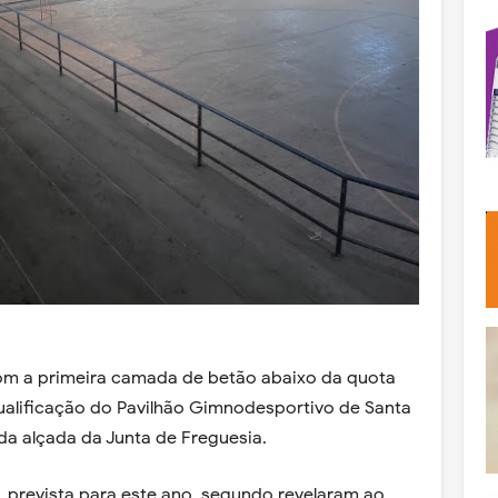
com a primeira camada de betão abaixo da quota
qualificação do Pavilhão Gimnodesportivo de Santa
a da alçada da Junta de Freguesia.
prevista para este ano, segundo revelaram ao