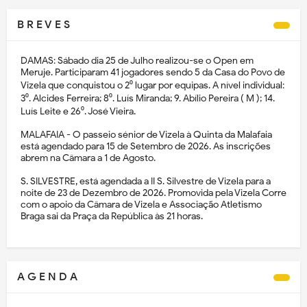
B R E V E S
DAMAS: Sábado dia 25 de Julho realizou-se o Open em
Meruje. Participaram 41 jogadores sendo 5 da Casa do Povo de
Vizela que conquistou o 2⁰ lugar por equipas. A nível individual:
3⁰. Alcides Ferreira; 8⁰. Luís Miranda; 9. Abílio Pereira ( M ); 14.
Luís Leite e 26⁰. José Vieira.
MALAFAIA - O passeio sénior de Vizela à Quinta da Malafaia
está agendado para 15 de Setembro de 2026. As inscrições
abrem na Câmara a 1 de Agosto.
S. SILVESTRE, está agendada a II S. Silvestre de Vizela para a
noite de 23 de Dezembro de 2026. Promovida pela Vizela Corre
com o apoio da Câmara de Vizela e Associação Atletismo
Braga sai da Praça da República às 21 horas.
A G E N D A