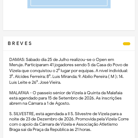
B R E V E S
DAMAS: Sábado dia 25 de Julho realizou-se o Open em
Meruje. Participaram 41 jogadores sendo 5 da Casa do Povo de
Vizela que conquistou o 2⁰ lugar por equipas. A nível individual:
3⁰. Alcides Ferreira; 8⁰. Luís Miranda; 9. Abílio Pereira ( M ); 14.
Luís Leite e 26⁰. José Vieira.
MALAFAIA - O passeio sénior de Vizela à Quinta da Malafaia
está agendado para 15 de Setembro de 2026. As inscrições
abrem na Câmara a 1 de Agosto.
S. SILVESTRE, está agendada a II S. Silvestre de Vizela para a
noite de 23 de Dezembro de 2026. Promovida pela Vizela Corre
com o apoio da Câmara de Vizela e Associação Atletismo
Braga sai da Praça da República às 21 horas.