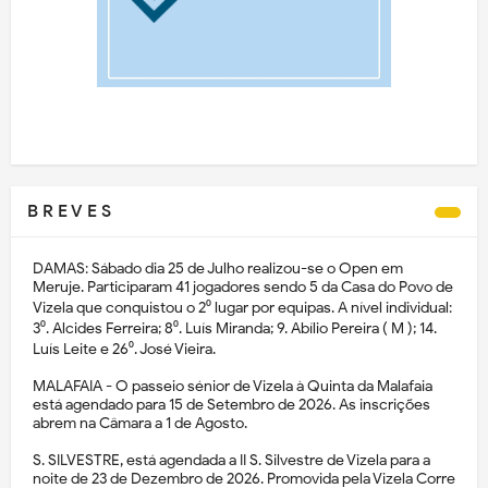
B R E V E S
DAMAS: Sábado dia 25 de Julho realizou-se o Open em
Meruje. Participaram 41 jogadores sendo 5 da Casa do Povo de
Vizela que conquistou o 2⁰ lugar por equipas. A nível individual:
3⁰. Alcides Ferreira; 8⁰. Luís Miranda; 9. Abílio Pereira ( M ); 14.
Luís Leite e 26⁰. José Vieira.
MALAFAIA - O passeio sénior de Vizela à Quinta da Malafaia
está agendado para 15 de Setembro de 2026. As inscrições
abrem na Câmara a 1 de Agosto.
S. SILVESTRE, está agendada a II S. Silvestre de Vizela para a
noite de 23 de Dezembro de 2026. Promovida pela Vizela Corre