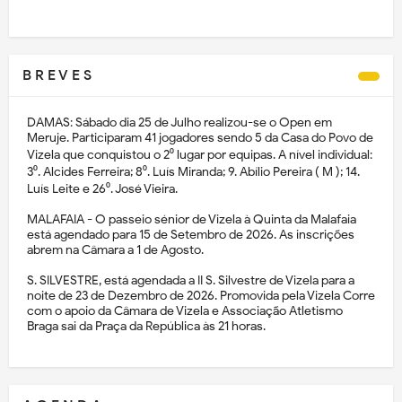
B R E V E S
DAMAS: Sábado dia 25 de Julho realizou-se o Open em
Meruje. Participaram 41 jogadores sendo 5 da Casa do Povo de
Vizela que conquistou o 2⁰ lugar por equipas. A nível individual:
3⁰. Alcides Ferreira; 8⁰. Luís Miranda; 9. Abílio Pereira ( M ); 14.
Luís Leite e 26⁰. José Vieira.
MALAFAIA - O passeio sénior de Vizela à Quinta da Malafaia
está agendado para 15 de Setembro de 2026. As inscrições
abrem na Câmara a 1 de Agosto.
S. SILVESTRE, está agendada a II S. Silvestre de Vizela para a
noite de 23 de Dezembro de 2026. Promovida pela Vizela Corre
com o apoio da Câmara de Vizela e Associação Atletismo
Braga sai da Praça da República às 21 horas.