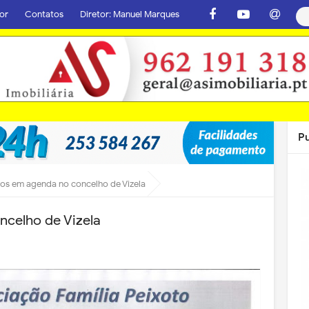
or
Contatos
Diretor: Manuel Marques
P
os em agenda no concelho de Vizela
celho de Vizela