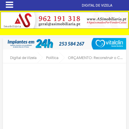
DIGITAL DE VIZELA
Digital de Vizela
Política
ORÇAMENTO: Reconstruir o Castelo com passagem pelos passadiços do Rio Vizela