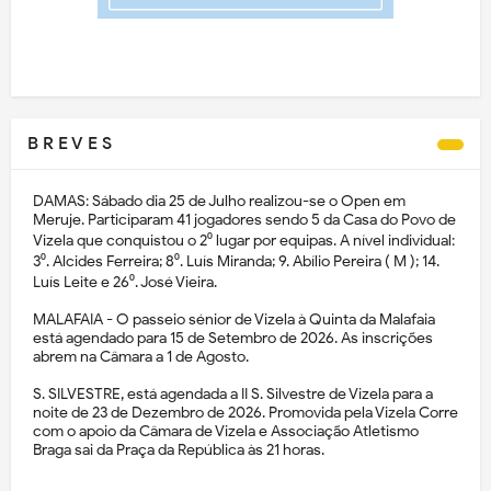
B R E V E S
DAMAS: Sábado dia 25 de Julho realizou-se o Open em
Meruje. Participaram 41 jogadores sendo 5 da Casa do Povo de
Vizela que conquistou o 2⁰ lugar por equipas. A nível individual:
3⁰. Alcides Ferreira; 8⁰. Luís Miranda; 9. Abílio Pereira ( M ); 14.
Luís Leite e 26⁰. José Vieira.
MALAFAIA - O passeio sénior de Vizela à Quinta da Malafaia
está agendado para 15 de Setembro de 2026. As inscrições
abrem na Câmara a 1 de Agosto.
S. SILVESTRE, está agendada a II S. Silvestre de Vizela para a
noite de 23 de Dezembro de 2026. Promovida pela Vizela Corre
com o apoio da Câmara de Vizela e Associação Atletismo
Braga sai da Praça da República às 21 horas.