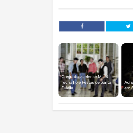
Conjunto vizelense MLJ4
fecha hoje Festas de Santa
Adri
Eulália
em S