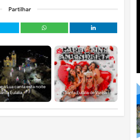
Partilhar
ana Lua canta esta noite
anta Eulália
Em Santa Eulália de Vizela