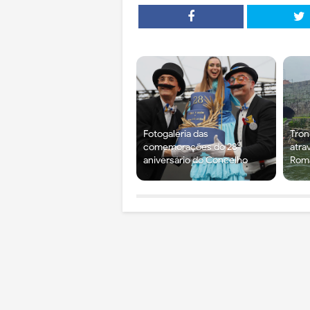
Fotogaleria das
Tron
comemorações do 28⁰
atra
aniversário do Concelho
Rom