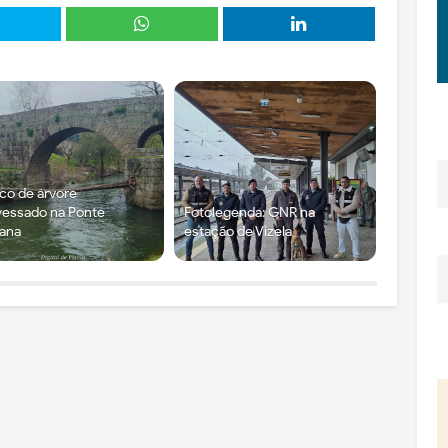
co de árvore
vessado na Ponte
Fotolegenda: GNR na
ana
estação de Vizela