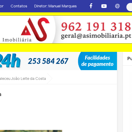
or
Contatos
Diretor: Manuel Marques
P
aleceu João Leite da Costa
a