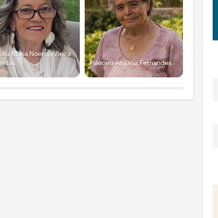
ceu Maria Noémia Vieira
reitas
Faleceu Ana Vaz Fernandes