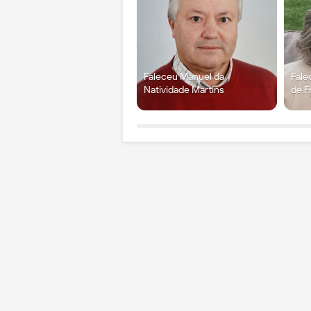
Faleceu Manuel da
Fale
Natividade Martins
de F