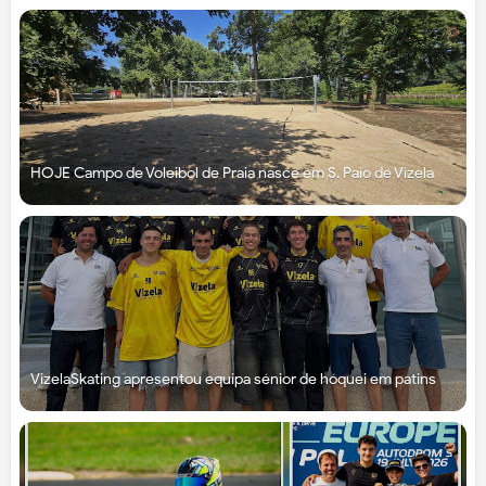
HOJE Campo de Voleibol de Praia nasce em S. Paio de Vizela
VizelaSkating apresentou equipa sénior de hóquei em patins