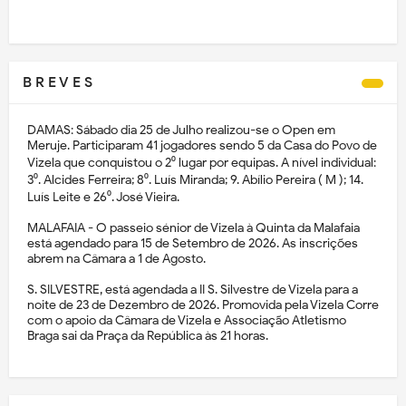
B R E V E S
DAMAS: Sábado dia 25 de Julho realizou-se o Open em
Meruje. Participaram 41 jogadores sendo 5 da Casa do Povo de
Vizela que conquistou o 2⁰ lugar por equipas. A nível individual:
3⁰. Alcides Ferreira; 8⁰. Luís Miranda; 9. Abílio Pereira ( M ); 14.
Luís Leite e 26⁰. José Vieira.
MALAFAIA - O passeio sénior de Vizela à Quinta da Malafaia
está agendado para 15 de Setembro de 2026. As inscrições
abrem na Câmara a 1 de Agosto.
S. SILVESTRE, está agendada a II S. Silvestre de Vizela para a
noite de 23 de Dezembro de 2026. Promovida pela Vizela Corre
com o apoio da Câmara de Vizela e Associação Atletismo
Braga sai da Praça da República às 21 horas.