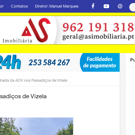
or
Contatos
Diretor: Manuel Marques
P
hada da ADV nos Passadiços de Vizela
adiços de Vizela