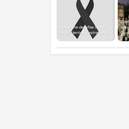
Conf
Emigrante de Infias morre
levo
em acidente no estrangeiro
Gual