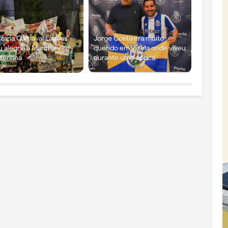
raria Carnaval Lagoas
Jorge Costa era muito
u alegria à Marcha
querido em Vizela onde viveu
teriana
durante uma época