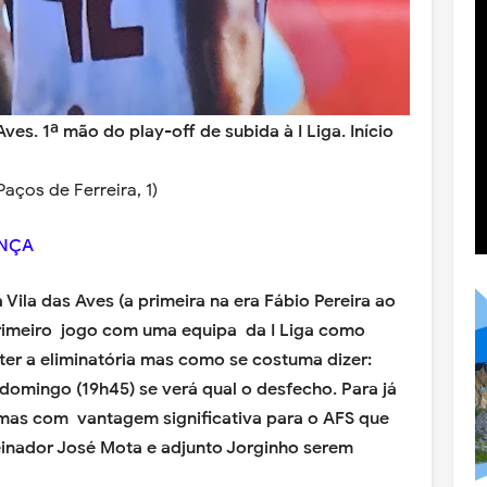
Aves.
1ª mão do play-off de subida à I Liga. Início
Paços de Ferreira, 1)
ANÇA
 Vila das Aves (a primeira na era Fábio Pereira ao
rimeiro jogo com uma equipa da I Liga como
er a eliminatória mas como se costuma dizer:
domingo (19h45) se verá qual o desfecho. Para já
o" mas com vantagem significativa para o AFS que
reinador José Mota e adjunto Jorginho serem