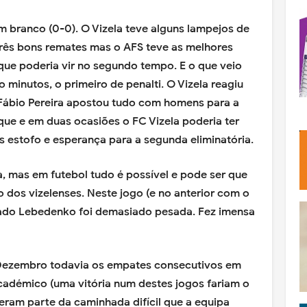
m branco (0-0). O Vizela teve alguns lampejos de
 três bons remates mas o AFS teve as melhores
que poderia vir no segundo tempo. E o que veio
o minutos, o primeiro de penalti. O Vizela reagiu
. Fábio Pereira apostou tudo com homens para a
que e em duas ocasiões o FC Vizela poderia ter
s estofo e esperança para a segunda eliminatória.
, mas em futebol tudo é possível e pode ser que
 dos vizelenses. Neste jogo (e no anterior com o
ado Lebedenko foi demasiado pesada. Fez imensa
 Dezembro todavia os empates consecutivos em
cadémico (uma vitória num destes jogos fariam o
veram parte da caminhada difícil que a equipa