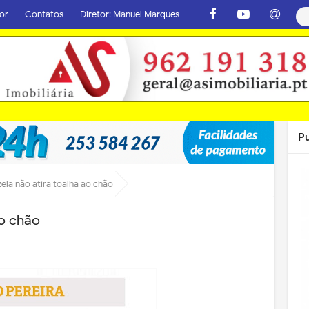
or
Contatos
Diretor: Manuel Marques
P
zela não atira toalha ao chão
ao chão