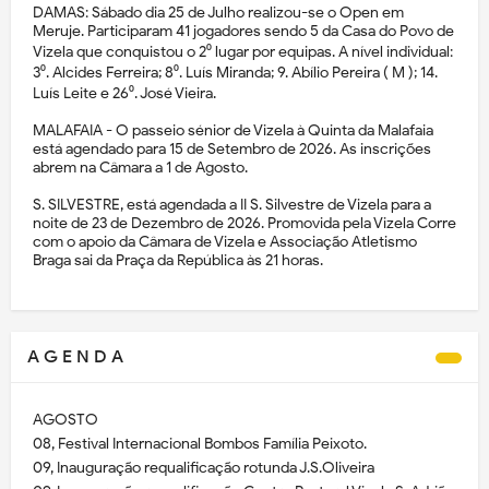
DAMAS: Sábado dia 25 de Julho realizou-se o Open em
Meruje. Participaram 41 jogadores sendo 5 da Casa do Povo de
Vizela que conquistou o 2⁰ lugar por equipas. A nível individual:
3⁰. Alcides Ferreira; 8⁰. Luís Miranda; 9. Abílio Pereira ( M ); 14.
Luís Leite e 26⁰. José Vieira.
MALAFAIA - O passeio sénior de Vizela à Quinta da Malafaia
está agendado para 15 de Setembro de 2026. As inscrições
abrem na Câmara a 1 de Agosto.
S. SILVESTRE, está agendada a II S. Silvestre de Vizela para a
noite de 23 de Dezembro de 2026. Promovida pela Vizela Corre
com o apoio da Câmara de Vizela e Associação Atletismo
Braga sai da Praça da República às 21 horas.
A G E N D A
AGOSTO
08, Festival Internacional Bombos Família Peixoto.
09, Inauguração requalificação rotunda J.S.Oliveira