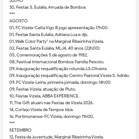
JULHO
30, Festas S. Eulália, Arruada de Bombos
***
AGOSTO
01, FC Vizela-Celta Vigo B jogo apresentação 17h00.
01, Festas Santa Eulália, Adriana Lua e djs.
01, Walk Color Party" na Marginal Ribeirinha Vizela.
02, Festas Santa Eulália, MLJ4, 40 anos (22h00)
05, Comemorações 5 de agosto de 1982.
08, Festival Internacional Bombos Família Peixoto.
09, Inauguração requalificação rotunda J.S.Oliveira
09, Inauguração requalificação Centro Pastoral Vizela S. Adrião
09, FC Vizela-Leiria, primeira jornada, domingo 14h00.
09, Festas Vizela, atuação de Pluto.
10, Festas Vizela, ABBA EXPERIENCE.
11, The Gift atuam nas Festas de Vizela 2026.
14, Cortejo Vizela de Tempos Idos.
16, Portimonense-FC Vizela, domingo 11h00,
***
SETEMBRO
12, Festa da Juventude, Marginal Ribeirinha Vizela.