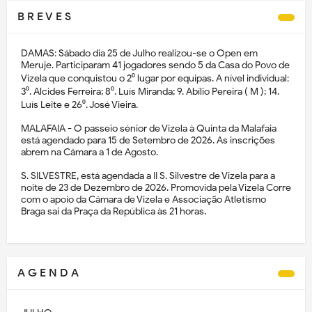
B R E V E S
DAMAS: Sábado dia 25 de Julho realizou-se o Open em
Meruje. Participaram 41 jogadores sendo 5 da Casa do Povo de
Vizela que conquistou o 2⁰ lugar por equipas. A nível individual:
3⁰. Alcides Ferreira; 8⁰. Luís Miranda; 9. Abílio Pereira ( M ); 14.
Luís Leite e 26⁰. José Vieira.
MALAFAIA - O passeio sénior de Vizela à Quinta da Malafaia
está agendado para 15 de Setembro de 2026. As inscrições
abrem na Câmara a 1 de Agosto.
S. SILVESTRE, está agendada a II S. Silvestre de Vizela para a
noite de 23 de Dezembro de 2026. Promovida pela Vizela Corre
com o apoio da Câmara de Vizela e Associação Atletismo
Braga sai da Praça da República às 21 horas.
A G E N D A