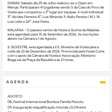
DAMAS: Sábado dia 25 de Julho realizou-se o Open em
Meruje. Participaram 41 jogadores sendo 5 da Casa do Povo de
Vizela que conquistou o 2⁰ lugar por equipas. A nível individual:
3⁰. Alcides Ferreira; 8⁰. Luís Miranda; 9. Abílio Pereira ( M ); 14.
Luís Leite e 26⁰. José Vieira.
MALAFAIA - O passeio sénior de Vizela à Quinta da Malafaia
está agendado para 15 de Setembro de 2026. As inscrições
abrem na Câmara a 1 de Agosto.
S. SILVESTRE, está agendada a II S. Silvestre de Vizela para a
noite de 23 de Dezembro de 2026. Promovida pela Vizela Corre
com o apoio da Câmara de Vizela e Associação Atletismo
Braga sai da Praça da República às 21 horas.
A G E N D A
AGOSTO
08, Festival Internacional Bombos Família Peixoto.
09, Inauguração requalificação rotunda J.S.Oliveira