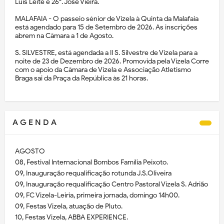
Luís Leite e 26⁰. José Vieira.
MALAFAIA - O passeio sénior de Vizela à Quinta da Malafaia
está agendado para 15 de Setembro de 2026. As inscrições
abrem na Câmara a 1 de Agosto.
S. SILVESTRE, está agendada a II S. Silvestre de Vizela para a
noite de 23 de Dezembro de 2026. Promovida pela Vizela Corre
com o apoio da Câmara de Vizela e Associação Atletismo
Braga sai da Praça da República às 21 horas.
A G E N D A
AGOSTO
08, Festival Internacional Bombos Família Peixoto.
09, Inauguração requalificação rotunda J.S.Oliveira
09, Inauguração requalificação Centro Pastoral Vizela S. Adrião
09, FC Vizela-Leiria, primeira jornada, domingo 14h00.
09, Festas Vizela, atuação de Pluto.
10, Festas Vizela, ABBA EXPERIENCE.