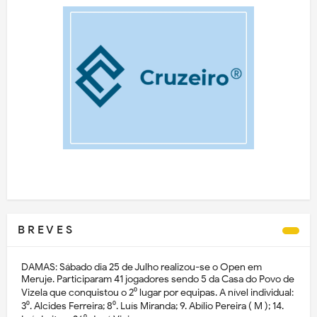
B R E V E S
DAMAS: Sábado dia 25 de Julho realizou-se o Open em
Meruje. Participaram 41 jogadores sendo 5 da Casa do Povo de
Vizela que conquistou o 2⁰ lugar por equipas. A nível individual:
3⁰. Alcides Ferreira; 8⁰. Luís Miranda; 9. Abílio Pereira ( M ); 14.