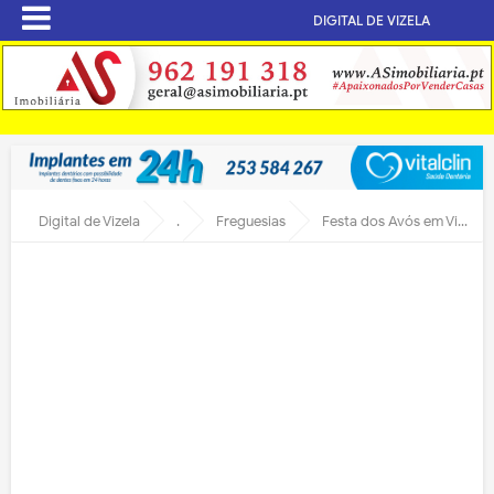
DIGITAL DE VIZELA
Digital de Vizela
.
Freguesias
Festa dos Avós em Vizela Santo Adrião