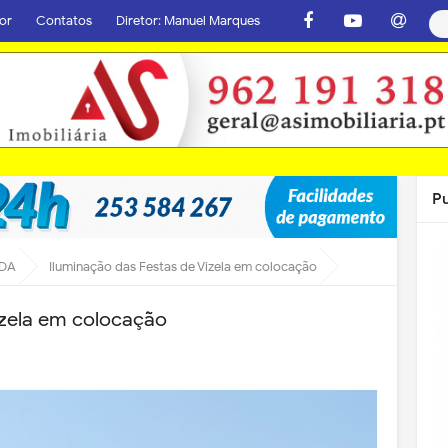
or
Contatos
Diretor: Manuel Marques
P
DA
Iluminação das Festas de Vizela em colocação
izela em colocação