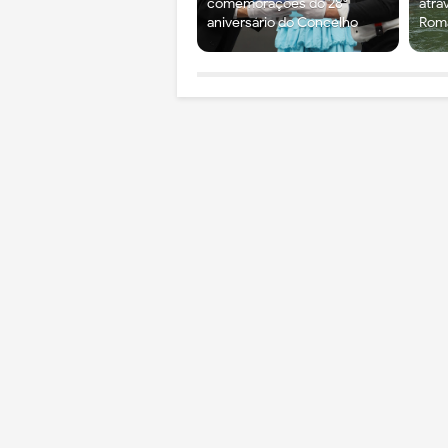
comemorações do 28⁰
atra
aniversário do Concelho
Rom