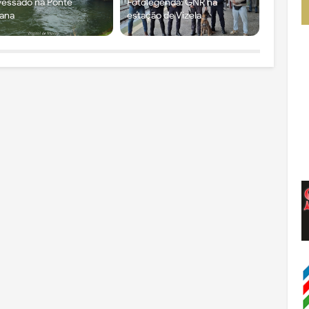
vessado na Ponte
Fotolegenda: GNR na
ana
estação de Vizela