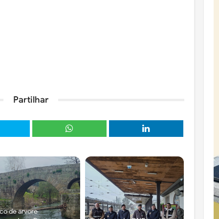
Partilhar
co de árvore