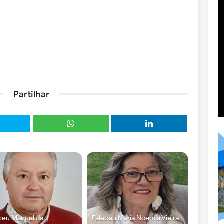
Partilhar
ceu Manuel da
Faleceu Maria Noémia Vieira