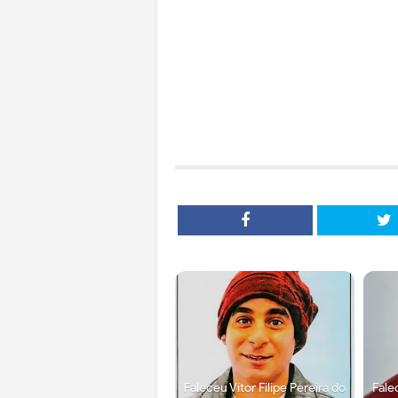
Faleceu Vítor Filipe Pereira do
Fale