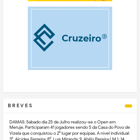
B R E V E S
DAMAS: Sábado dia 25 de Julho realizou-se o Open em
Meruje. Participaram 41 jogadores sendo 5 da Casa do Povo de
Vizela que conquistou o 2⁰ lugar por equipas. A nível individual:
3⁰. Alcides Ferreira; 8⁰. Luís Miranda; 9. Abílio Pereira ( M ); 14.