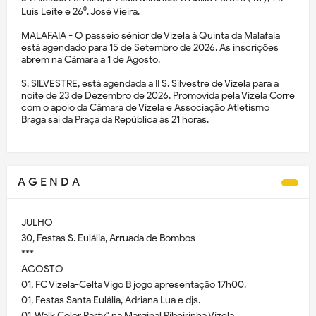
Luís Leite e 26⁰. José Vieira.
MALAFAIA - O passeio sénior de Vizela à Quinta da Malafaia
está agendado para 15 de Setembro de 2026. As inscrições
abrem na Câmara a 1 de Agosto.
S. SILVESTRE, está agendada a II S. Silvestre de Vizela para a
noite de 23 de Dezembro de 2026. Promovida pela Vizela Corre
com o apoio da Câmara de Vizela e Associação Atletismo
Braga sai da Praça da República às 21 horas.
A G E N D A
JULHO
30, Festas S. Eulália, Arruada de Bombos
***
AGOSTO
01, FC Vizela-Celta Vigo B jogo apresentação 17h00.
01, Festas Santa Eulália, Adriana Lua e djs.
01, Walk Color Party" na Marginal Ribeirinha Vizela.