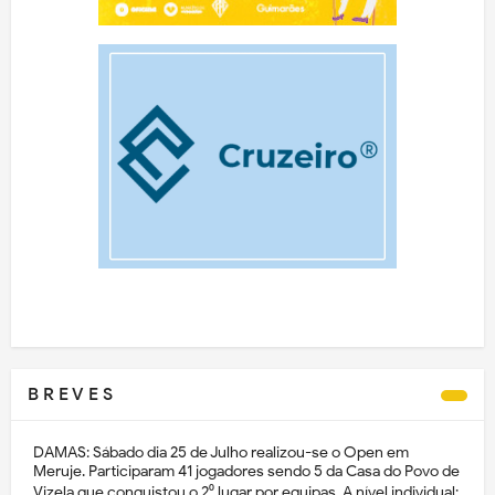
B R E V E S
DAMAS: Sábado dia 25 de Julho realizou-se o Open em
Meruje. Participaram 41 jogadores sendo 5 da Casa do Povo de
Vizela que conquistou o 2⁰ lugar por equipas. A nível individual: