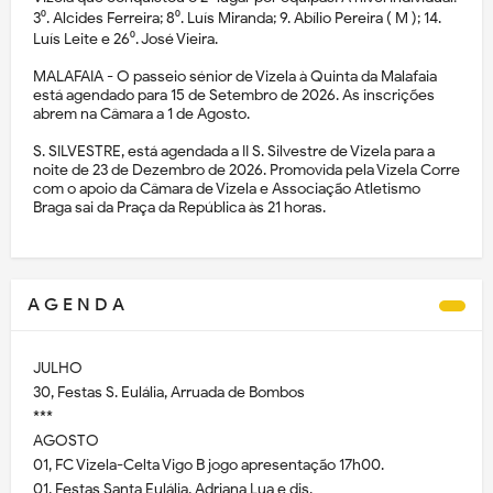
3⁰. Alcides Ferreira; 8⁰. Luís Miranda; 9. Abílio Pereira ( M ); 14.
Luís Leite e 26⁰. José Vieira.
MALAFAIA - O passeio sénior de Vizela à Quinta da Malafaia
está agendado para 15 de Setembro de 2026. As inscrições
abrem na Câmara a 1 de Agosto.
S. SILVESTRE, está agendada a II S. Silvestre de Vizela para a
noite de 23 de Dezembro de 2026. Promovida pela Vizela Corre
com o apoio da Câmara de Vizela e Associação Atletismo
Braga sai da Praça da República às 21 horas.
A G E N D A
JULHO
30, Festas S. Eulália, Arruada de Bombos
***
AGOSTO
01, FC Vizela-Celta Vigo B jogo apresentação 17h00.
01, Festas Santa Eulália, Adriana Lua e djs.