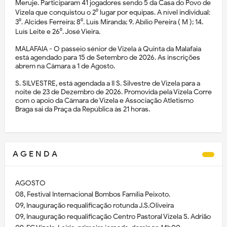
Meruje. Participaram 41 jogadores sendo 5 da Casa do Povo de
Vizela que conquistou o 2⁰ lugar por equipas. A nível individual:
3⁰. Alcides Ferreira; 8⁰. Luís Miranda; 9. Abílio Pereira ( M ); 14.
Luís Leite e 26⁰. José Vieira.
MALAFAIA - O passeio sénior de Vizela à Quinta da Malafaia
está agendado para 15 de Setembro de 2026. As inscrições
abrem na Câmara a 1 de Agosto.
S. SILVESTRE, está agendada a II S. Silvestre de Vizela para a
noite de 23 de Dezembro de 2026. Promovida pela Vizela Corre
com o apoio da Câmara de Vizela e Associação Atletismo
Braga sai da Praça da República às 21 horas.
A G E N D A
AGOSTO
08, Festival Internacional Bombos Família Peixoto.
09, Inauguração requalificação rotunda J.S.Oliveira
09, Inauguração requalificação Centro Pastoral Vizela S. Adrião