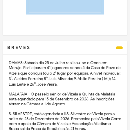
B R E V E S
DAMAS: Sábado dia 25 de Julho realizou-se o Open em
Meruje. Participaram 41 jogadores sendo 5 da Casa do Povo de
Vizela que conquistou o 2⁰ lugar por equipas. A nível individual:
3⁰. Alcides Ferreira; 8⁰. Luís Miranda; 9. Abílio Pereira ( M ); 14.
Luís Leite e 26⁰. José Vieira.
MALAFAIA - O passeio sénior de Vizela à Quinta da Malafaia
está agendado para 15 de Setembro de 2026. As inscrições
abrem na Câmara a 1 de Agosto.
S. SILVESTRE, está agendada a II S. Silvestre de Vizela para a
noite de 23 de Dezembro de 2026. Promovida pela Vizela Corre
com o apoio da Câmara de Vizela e Associação Atletismo
Braga sai da Praça da República às 21 horas.