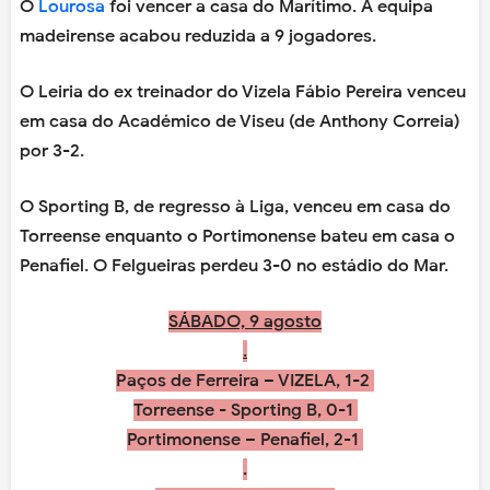
O
Lourosa
foi vencer a casa do Marítimo. A equipa
madeirense acabou reduzida a 9 jogadores.
O Leiria do ex treinador do Vizela Fábio Pereira venceu
em casa do Académico de Viseu (de Anthony Correia)
por 3-2.
O Sporting B, de regresso à Liga, venceu em casa do
Torreense enquanto o Portimonense bateu em casa o
Penafiel. O Felgueiras perdeu 3-0 no estádio do Mar.
SÁBADO, 9 agosto
.
Paços de Ferreira – VIZELA, 1-2
Torreense - Sporting B, 0-1
Portimonense – Penafiel, 2-1
.