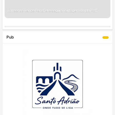
Torreense vence Penafiel e segura vantagem do play-off
Pub