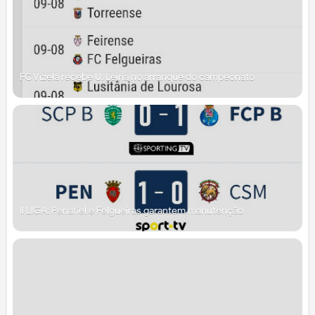
FC Vizela recebe U. Leiria no arranque do campeonato
II LIGA: Penafiel e Felgueiras garantem manutenção