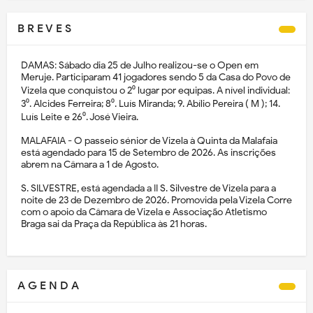
B R E V E S
DAMAS: Sábado dia 25 de Julho realizou-se o Open em
Meruje. Participaram 41 jogadores sendo 5 da Casa do Povo de
Vizela que conquistou o 2⁰ lugar por equipas. A nível individual:
3⁰. Alcides Ferreira; 8⁰. Luís Miranda; 9. Abílio Pereira ( M ); 14.
Luís Leite e 26⁰. José Vieira.
MALAFAIA - O passeio sénior de Vizela à Quinta da Malafaia
está agendado para 15 de Setembro de 2026. As inscrições
abrem na Câmara a 1 de Agosto.
S. SILVESTRE, está agendada a II S. Silvestre de Vizela para a
noite de 23 de Dezembro de 2026. Promovida pela Vizela Corre
com o apoio da Câmara de Vizela e Associação Atletismo
Braga sai da Praça da República às 21 horas.
A G E N D A