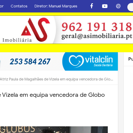
or
Contatos
Diretor: Manuel Marques
P
Atriz Paula de Magalhães de Vizela em equipa vencedora de Globo de Ouro
e Vizela em equipa vencedora de Globo