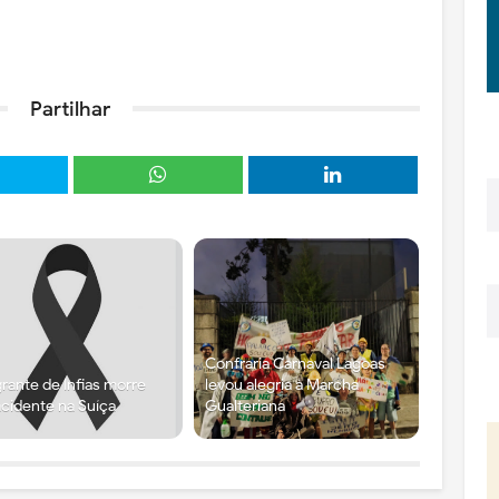
Partilhar
Confraria Carnaval Lagoas
rante de Infias morre
levou alegria à Marcha
cidente na Suíça
Gualteriana