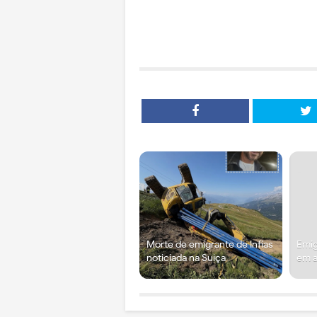
Morte de emigrante de Infias
Emig
noticiada na Suíça
em a