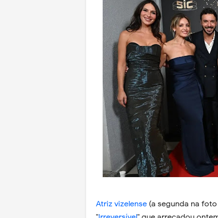
Atriz vizelense
(a segunda na foto 
"
Irreversível
" que arrecadou ontem