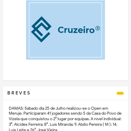
B R E V E S
DAMAS: Sábado dia 25 de Julho realizou-se o Open em
Meruje. Participaram 41 jogadores sendo 5 da Casa do Povo de
Vizela que conquistou o 2⁰ lugar por equipas. A nível individual:
3⁰. Alcides Ferreira; 8⁰. Luís Miranda; 9. Abílio Pereira ( M ); 14.
Luís Leite e 26⁰. José Vieira.