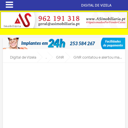
DIGITAL DE VIZELA
Digital de Vizela
.
GNR
GNR contatou e alertou mais de 42 mil idosos contra burlas