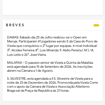
B R E V E S
DAMAS: Sábado dia 25 de Julho realizou-se o Open em
Meruje. Participaram 41 jogadores sendo 5 da Casa do Povo de
Vizela que conquistou o 2⁰ lugar por equipas. A nível individual:
3⁰. Alcides Ferreira; 8⁰. Luís Miranda; 9. Abílio Pereira ( M ); 14.
Luís Leite e 26⁰. José Vieira.
MALAFAIA - O passeio sénior de Vizela à Quinta da Malafaia
está agendado para 15 de Setembro de 2026. As inscrições
abrem na Câmara a 1 de Agosto.
S. SILVESTRE, está agendada a II S. Silvestre de Vizela para a
noite de 23 de Dezembro de 2026. Promovida pela Vizela Corre
com o apoio da Câmara de Vizela e Associação Atletismo
Braga sai da Praça da República às 21 horas.