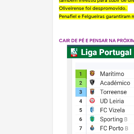
também investiu para subir de di
Oliveirense foi despromovido.
Penafiel e Felgueiras garantiram
CAIR DE PÉ E PENSAR NA PRÓX