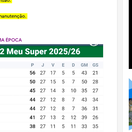
visão.
 manutenção.
IMA ÉPOCA