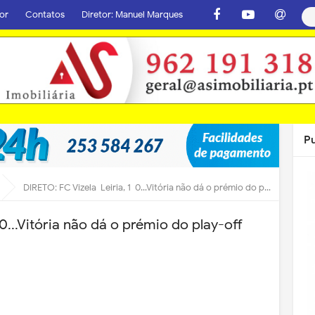
or
Contatos
Diretor: Manuel Marques
P
DIRETO: FC Vizela-Leiria, 1-0...Vitória não dá o prémio do play-off
0...Vitória não dá o prémio do play-off