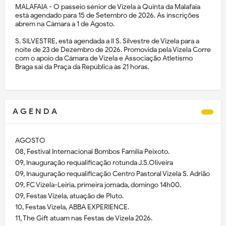
MALAFAIA - O passeio sénior de Vizela à Quinta da Malafaia
está agendado para 15 de Setembro de 2026. As inscrições
abrem na Câmara a 1 de Agosto.
S. SILVESTRE, está agendada a II S. Silvestre de Vizela para a
noite de 23 de Dezembro de 2026. Promovida pela Vizela Corre
com o apoio da Câmara de Vizela e Associação Atletismo
Braga sai da Praça da República às 21 horas.
A G E N D A
AGOSTO
08, Festival Internacional Bombos Família Peixoto.
09, Inauguração requalificação rotunda J.S.Oliveira
09, Inauguração requalificação Centro Pastoral Vizela S. Adrião
09, FC Vizela-Leiria, primeira jornada, domingo 14h00.
09, Festas Vizela, atuação de Pluto.
10, Festas Vizela, ABBA EXPERIENCE.
11, The Gift atuam nas Festas de Vizela 2026.