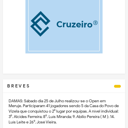
B R E V E S
DAMAS: Sábado dia 25 de Julho realizou-se o Open em
Meruje. Participaram 41 jogadores sendo 5 da Casa do Povo de
Vizela que conquistou o 2⁰ lugar por equipas. A nível individual:
3⁰. Alcides Ferreira; 8⁰. Luís Miranda; 9. Abílio Pereira ( M ); 14.
Luís Leite e 26⁰. José Vieira.