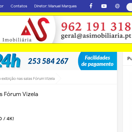
or
Contatos
Diretor: Manuel Marques
P
 exibição nas salas Fórum Vizela
s Fórum Vizela
D / 4K!