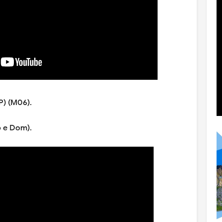
P) (M06).
b e Dom).